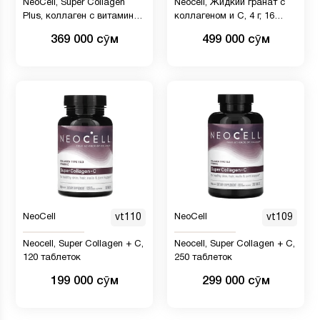
NeoCell, Super Collagen
Neocell, Жидкий гранат с
Plus, коллаген с витамином
коллагеном и C, 4 г, 16
C и гиалуроновой кислотой,
жидких унций (473 мл)
369 000 сӯм
499 000 сӯм
195 г
NeoCell
vt110
NeoCell
vt109
Neocell, Super Collagen + C,
Neocell, Super Collagen + C,
120 таблеток
250 таблеток
199 000 сӯм
299 000 сӯм