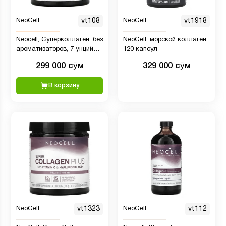
NeoCell
vt108
NeoCell
vt1918
Neocell, Суперколлаген, без
NeoCell, морской коллаген,
ароматизаторов, 7 унций
120 капсул
(198 г)
299 000 сӯм
329 000 сӯм
В корзину
NeoCell
vt1323
NeoCell
vt112