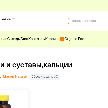
 БАДов от
 нас
Склады
Блог
Контакты
Корзина
Organic Food
и и суставы,кальции
:
Mason Natural
Сбросить фильтр Х