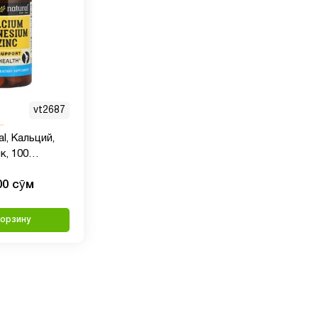
vt2687
l, Кальций,
к, 100
00 сӯм
корзину