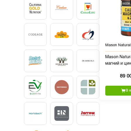
Mason Natural
Mason Natura
магний и цин
таблеток
89 0
В 