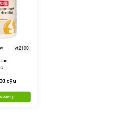
as
vt2190
las,
 с
м , 240
000 сӯм
корзину