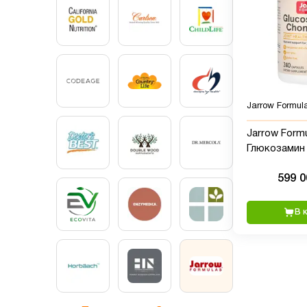
Jarrow Formul
Jarrow Formu
Глюкозамин
хондроитино
599 
капсул
В 