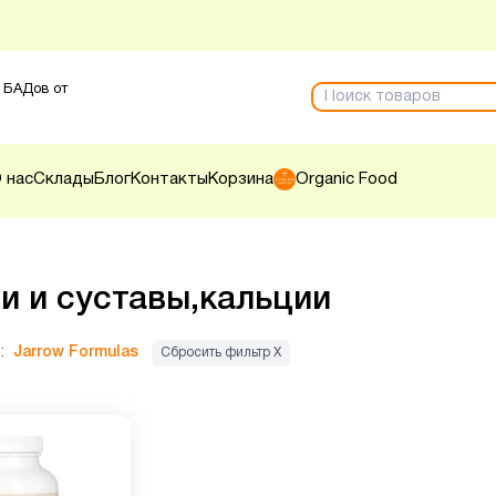
 БАДов от
 нас
Склады
Блог
Контакты
Корзина
Organic Food
и и суставы,кальции
:
Jarrow Formulas
Сбросить фильтр Х