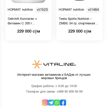
HORMAT nutrition
vt1523
HORMAT nutrition
vt1464
OstroVit Коллаген +
Tesla Sports Nutririon -
Витамин C 200 г
ZMB6, 54 гр. спортивная
натуральный
пищевая добавка - цинк,
229 000 сӯм
229 000 сӯм
магний и витамин B6
Интернет-магазин витаминов и БАДов от лучших
мировых брендов
График работы: с 9:00 до 19:00
Телефон для связи:
+998 90 906 69 99