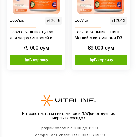
EcoVita
vt2648
EcoVita
vt2643
EcoVita Кальций Цитрат -
EcoVita Кальций + Цинк +
для здоровья костей и
Магний с витаминами D3 и
зубов, 210 мг, 90 капсул
B6, 100 капсул
79 000 сӯм
89 000 сӯм
В корзину
В корзину
Интернет-магазин витаминов и БАДов от лучших
мировых брендов
График работы: с 9:00 до 19:00
Телефон для связи:
+998 90 906 69 99