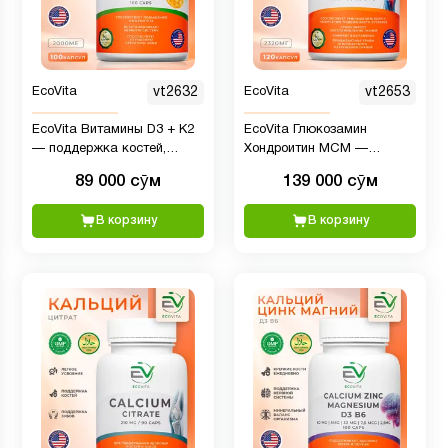
EcoVita
vt2632
EcoVita
vt2653
EcoVita Витамины D3 + K2
EcoVita Глюкозамин
— поддержка костей,
Хондроитин МСМ —
сердца и иммунитета, 2000
поддержка суставов, 2320
89 000 сӯм
139 000 сӯм
ME, 50 мкг, 100 капсул
мг, 120 капсул
В корзину
В корзину