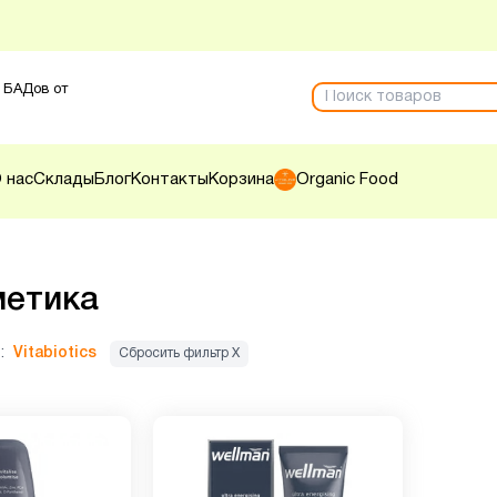
 БАДов от
 нас
Склады
Блог
Контакты
Корзина
Organic Food
метика
:
Vitabiotics
Сбросить фильтр Х