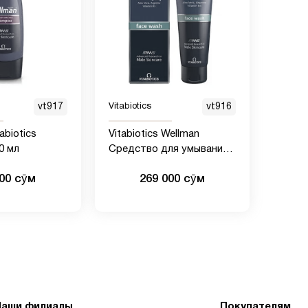
vt917
Vitabiotics
vt916
abiotics
Vitabiotics Wellman
0 мл
Средство для умывания -
125 мл
000 сӯм
269 000 сӯм
Наши филиалы
Покупателям