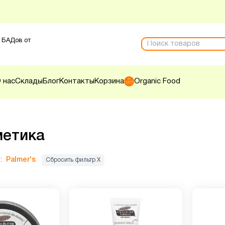
 БАДов от
 нас
Склады
Блог
Контакты
Корзина
Organic Food
метика
:
Palmer's
Сбросить фильтр Х