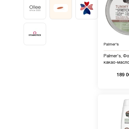
Palmer's
Palmer's, Ф
какао-масло
живота Tumm
189 
против раст
г(10)