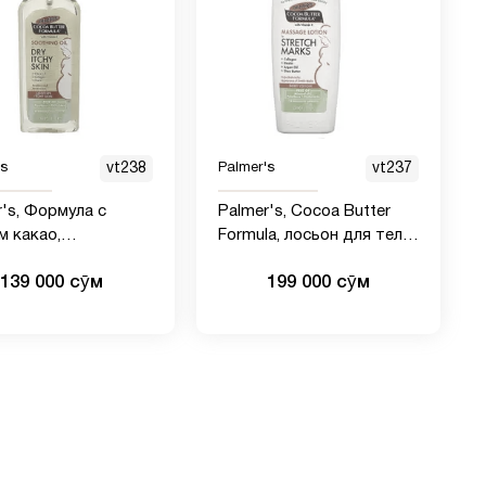
's
vt238
Palmer's
vt237
r's, Формула с
Palmer's, Cocoa Butter
м какао,
Formula, лосьон для тела,
аивающее масло
массажный лосьон
139 000 сӯм
199 000 сӯм
жи, 150 мл (5,1
против растяжек, 250 мл
й унции)