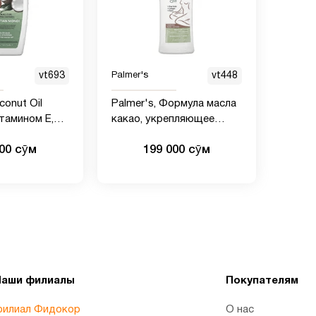
vt693
Palmer's
vt448
conut Oil
Palmer's, Формула масла
итамином E,
какао, укрепляющее
й шампунь,
масло, 315 мл
000 сӯм
199 000 сӯм
Наши филиалы
Покупателям
илиал Фидокор
О нас