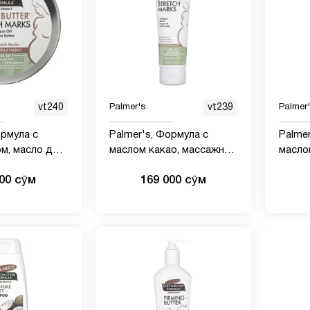
vt240
Palmer's
vt239
Palmer
ормула с
Palmer's, Формула с
Palme
м, масло для
маслом какао, массажный
масло
y Butter,
крем против растяжек,
успок
000 сӯм
169 000 сӯм
яжек, 125
(125 г)(9)
для ко
жидко