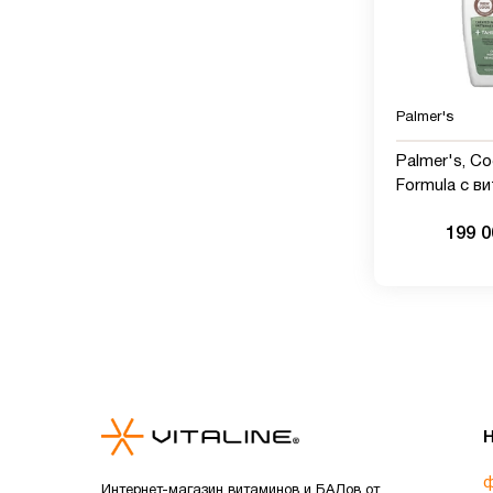
Palmer's
Palmer's, Co
Formula с в
увлажняющи
199 
400 мл
ф
Интернет-магазин витаминов и БАДов от