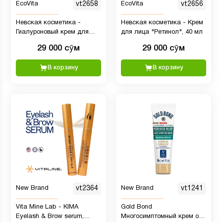
EcoVita
vt2658
EcoVita
vt2656
Невская косметика -
Невская косметика - Крем
Гиалуроновый крем для
для лица "Ретинол", 40 мл
всех типов кожи, 40 мл
29 000 сӯм
29 000 сӯм
В корзину
В корзину
New Brand
vt2364
New Brand
vt1241
Vita Mine Lab - KIMA
Gold Bond
Eyelash & Brow serum,
Многосимптомный крем от