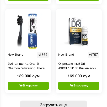
New Brand
vt869
New Brand
vt707
Зубная щетка Oral-B
Определенный Dri
Charcoal Whitening Therapy,
AXDSE181180 Клинический
мягкая, 2 штуки
роликовый антиперспирант
139 000 сӯм
169 000 сӯм
Prescription Strength, 1,20
унции
В корзину
В корзину
Загрузить еще