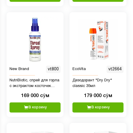
New Brand
vt800
EcoVita
vt2664
NutriBiotic, спрей для горла
Дезодорант "Dry Dry"
с экстрактом косточек
classic 35мл
грейпфрута, цинком и
169 000 сӯм
179 000 сӯм
ментолом, 118 мл
В корзину
В корзину