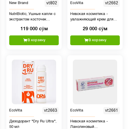
New Brand
vt802
EcoVita
vt2662
NutriBiotic, Ушные капли с
Невская косметика -
экстрактом косточек
увлажняющий крем для
грейпфрута и маслом
кожи с Алоэ, 40 мл
119 000 сӯм
29 000 сӯм
чайного дерева, 30 мл
В корзину
В корзину
EcoVita
vt2663
EcoVita
vt2661
Дезодорант "Dry Ru Ultra",
Невская косметика -
50 мл
Ланолиновый