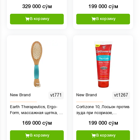
Сыворотка для укрепления
псориаза, 4 унции
329 000 сӯм
199 000 сӯм
и роста ресниц и бровей
В корзину
В корзину
New Brand
vt771
New Brand
vt1267
Earth Therapeutics, Ergo-
Cortizone 10, Лосьон против
Form, массажная щетка, 1
зуда при псориазе,
шт.
максимальная сила, 3,4
169 000 сӯм
199 000 сӯм
унции
В корзину
В корзину