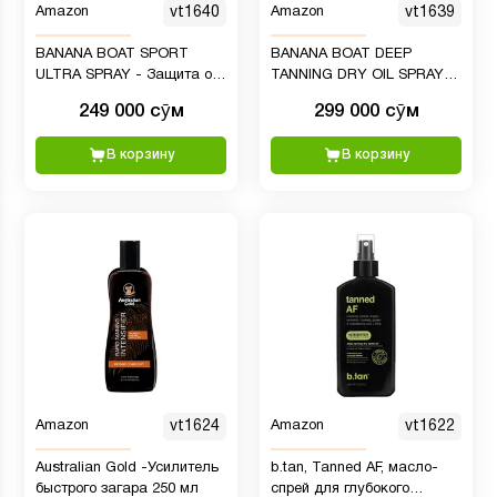
Amazon
vt1640
Amazon
vt1639
BANANA BOAT SPORT
BANANA BOAT DEEP
ULTRA SPRAY - Защита от
TANNING DRY OIL SPRAY
солнца SPF 30
SPF 25 - СУХОЕ МАСЛО-
249 000 сӯм
299 000 сӯм
СПРЕЙ ДЛЯ ГЛУБОКОГО
ЗАГАРА
В корзину
В корзину
Amazon
vt1624
Amazon
vt1622
Australian Gold -Усилитель
b.tan, Tanned AF, масло-
быстрого загара 250 мл
спрей для глубокого