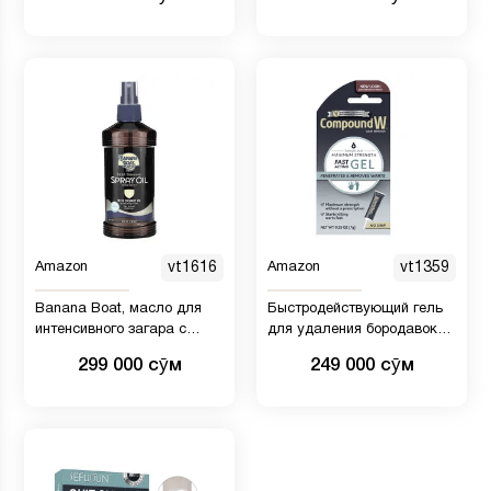
Amazon
vt1616
Amazon
vt1359
Banana Boat, масло для
Быстродействующий гель
интенсивного загара с
для удаления бородавок
кокосовым маслом, SPF 4,
Compound W
299 000 сӯм
249 000 сӯм
236 мл