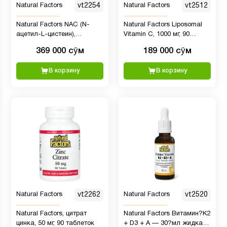
Natural Factors
vt2254
Natural Factors
vt2512
Natural Factors NAC (N-
Natural Factors Liposomal
ацетил-L-цистеин),
Vitamin C, 1000 мг, 90
аминокислота в свободной
капсул
369 000 сӯм
189 000 сӯм
форме, 600 мг, 180
вегетарианских капсул
В корзину
В корзину
Natural Factors
vt2262
Natural Factors
vt2520
Natural Factors, цитрат
Natural Factors Витамин?K2
цинка, 50 мг, 90 таблеток
+ D3 + A — 30?мл жидкая