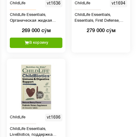
ChildLife
vt1636
ChildLife
vt1694
ChildLife Essentials,
ChildLife Essentials,
Органическая жидкая
Essentials, First Defense,
бузина, от 1 года, 118 мл
добавка для защиты
269 000 сӯм
279 000 сӯм
иммунитета, 118 мл
В корзину
ChildLife
vt1696
ChildLife Essentials,
LiveBiotics, поддержка