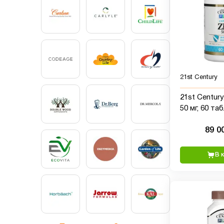
21st Century
21st Century, цинк цитра
50 мг, 60 та
89 0
В 