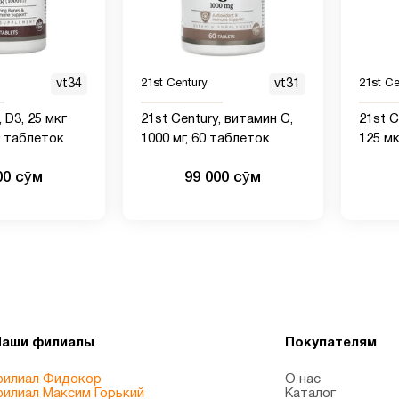
vt34
21st Century
vt31
21st Ce
, D3, 25 мкг
21st Century, витамин C,
21st C
0 таблеток
1000 мг, 60 таблеток
125 мк
табле
00 сӯм
99 000 сӯм
Наши филиалы
Покупателям
илиал Фидокор
О нас
илиал Максим Горький
Каталог