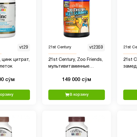
vt29
21st Century
vt2359
21st Ce
т,
21st Century, Zoo Friends,
21st C
блеток
мультивитаминные
замед
жевательные
высво
00 сӯм
149 000 сӯм
мармеладки, витамин C,
табле
60 жевательных
таблеток
корзину
В корзину