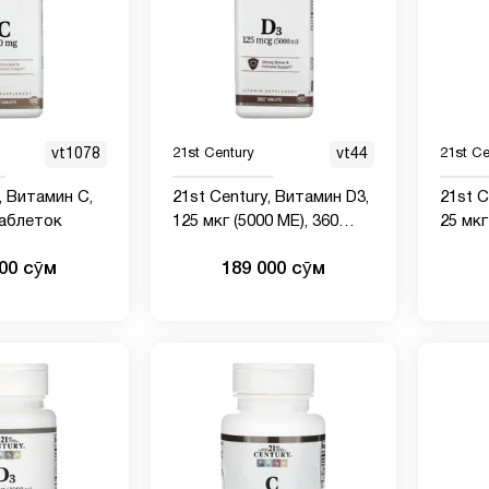
vt1078
21st Century
vt44
21st Ce
, Витамин C,
21st Century, Витамин D3,
21st C
таблеток
125 мкг (5000 МЕ), 360
25 мкг
таблеток
табле
000 сӯм
189 000 сӯм