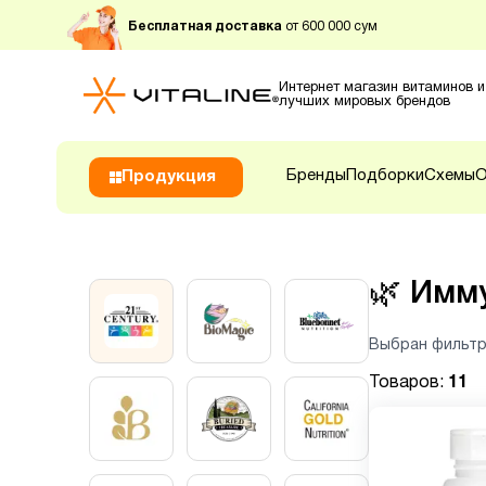
Бесплатная доставка
от 600 000 сум
Интернет магазин витаминов и
лучших мировых брендов
Бренды
Подборки
Схемы
О
Продукция
🌿
Имму
Выбран фильтр
Товаров:
11