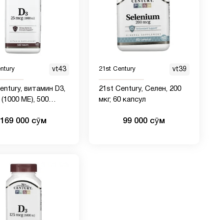
ntury
vt43
21st Century
vt39
entury, витамин D3,
21st Century, Селен, 200
 (1000 МЕ), 500
мкг, 60 капсул
ток
169 000 сӯм
99 000 сӯм