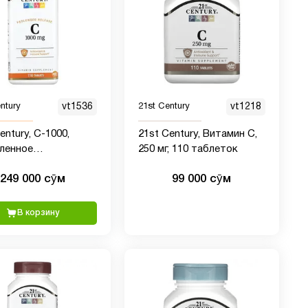
ntury
vt1536
21st Century
vt1218
entury, С-1000,
21st Century, Витамин C,
ленное
250 мг, 110 таблеток
бождение, 110
249 000 сӯм
99 000 сӯм
ток
В корзину