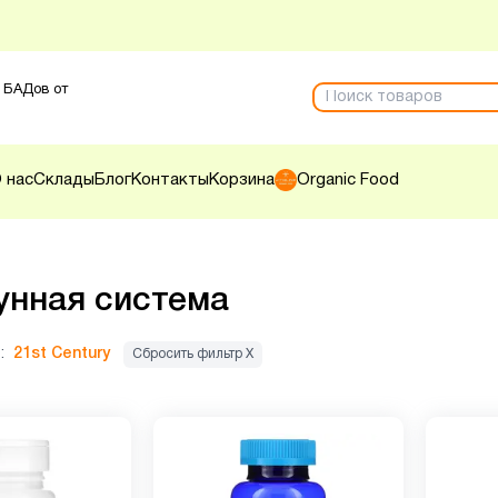
 БАДов от
 нас
Склады
Блог
Контакты
Корзина
Organic Food
нная система
:
21st Century
Сбросить фильтр Х