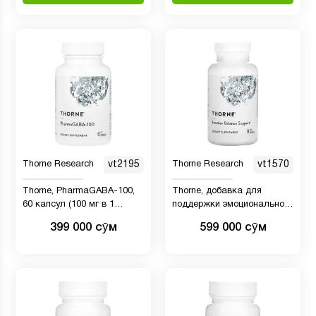
Thorne Research
vt2195
Thorne Research
vt1570
Thorne, PharmaGABA-100,
Thorne, добавка для
60 капсул (100 мг в 1
поддержки эмоционального
капсуле)
баланса, 120 капсул
399 000 сӯм
599 000 сӯм