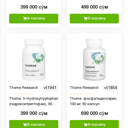
399 000 сӯм
499 000 сӯм
В корзину
В корзину
Thorne Research
vt1941
Thorne Research
vt1854
Thorne, 5-Hydroxytryptophan
Thorne, фосфатидилсерин,
(гидрокситриптофан), 90
100 мг, 60 капсул
капсул
399 000 сӯм
699 000 сӯм
В корзину
В корзину