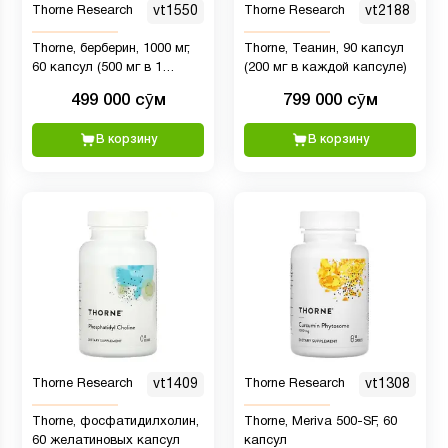
Thorne Research
vt1550
Thorne Research
vt2188
Thorne, берберин, 1000 мг,
Thorne, Теанин, 90 капсул
60 капсул (500 мг в 1
(200 мг в каждой капсуле)
капсуле)
499 000 сӯм
799 000 сӯм
В корзину
В корзину
Thorne Research
vt1409
Thorne Research
vt1308
Thorne, фосфатидилхолин,
Thorne, Meriva 500-SF, 60
60 желатиновых капсул
капсул