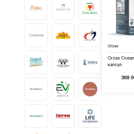
Orzax
Orzax Ocean 
капсул
369 