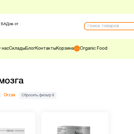
 БАДов от
 нас
Склады
Блог
Контакты
Корзина
Organic Food
мозга
:
Orzax
Сбросить фильтр Х