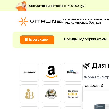
Бесплатная доставка
от 600 000 сум
Интернет магазин витаминов и
лучших мировых брендов
Бренды
Подборки
Схемы
О
Продукция
🌿
Для 
Выбран фильтр
Товаров:
2