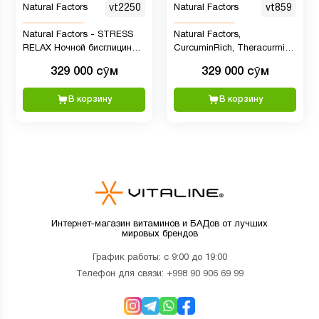
Natural Factors
vt2250
Natural Factors
vt859
Natural Factors - STRESS
Natural Factors,
RELAX Ночной бисглицинат
CurcuminRich, Theracurmin,
магния, 90 растительных
куркумин, 60
329 000 сӯм
329 000 сӯм
капсул
вегетарианских капсул
В корзину
В корзину
Интернет-магазин витаминов и БАДов от лучших
мировых брендов
График работы: с 9:00 до 19:00
Телефон для связи:
+998 90 906 69 99