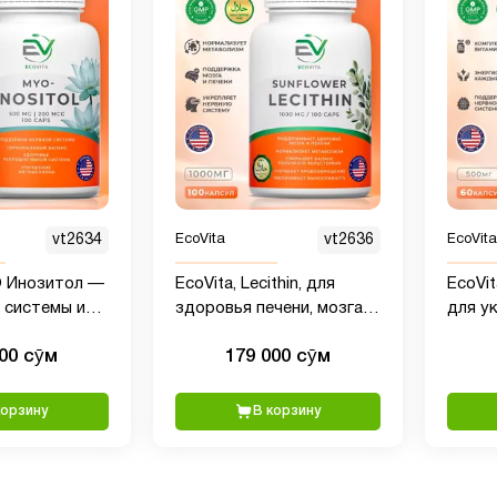
vt2634
EcoVita
vt2636
EcoVita
О Инозитол —
EcoVita, Lecithin, для
EcoVi
 системы и
здоровья печени, мозга и
для у
ств, 500 мг,
нервной системы, 1000 мг,
систем
000 сӯм
179 000 сӯм
100 капсул
корзину
В корзину