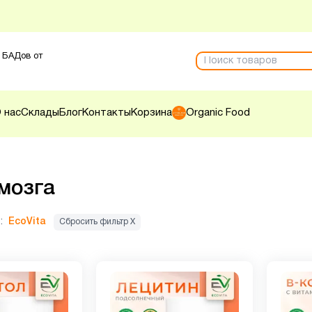
 БАДов от
 нас
Склады
Блог
Контакты
Корзина
Organic Food
мозга
:
EcoVita
Сбросить фильтр Х