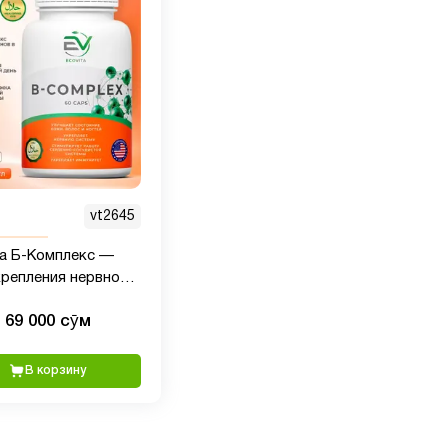
vt2645
ta Б-Комплекс —
крепления нервной
ы, 60 капсул
69 000 сӯм
В корзину