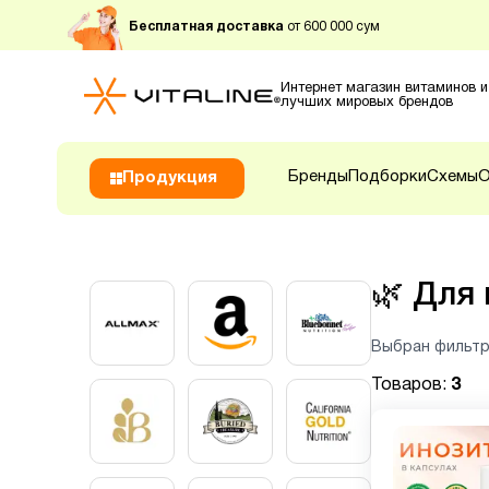
Бесплатная доставка
от 600 000 сум
Интернет магазин витаминов и
лучших мировых брендов
Бренды
Подборки
Схемы
О
Продукция
🌿
Для 
Выбран фильтр
Товаров:
3