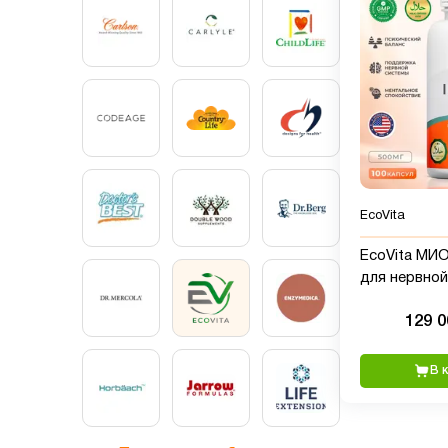
EcoVita
EcoVita МИ
для нервной
обмена веще
129 
100 капсул
В 