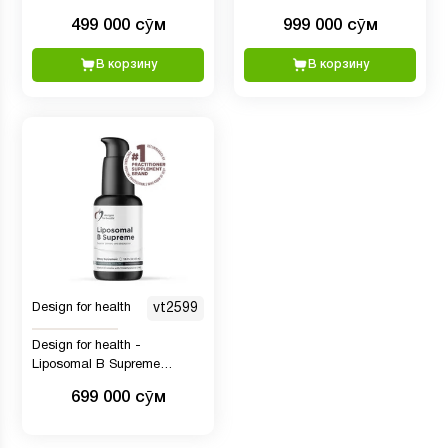
(GABA), 50 мл
и концентрации), 59 мл
499 000 сӯм
999 000 сӯм
В корзину
В корзину
Design for health
vt2599
Design for health -
Liposomal B Supreme
(Витамин B), 50 мл
699 000 сӯм