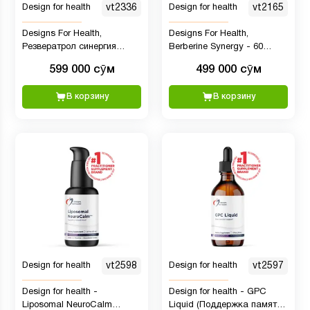
Design for health
vt2336
Design for health
vt2165
Designs For Health,
Designs For Health,
Резвератрол синергия
Berberine Synergy - 60
(Resveratrol Synergy), 60
капсул
599 000 сӯм
499 000 сӯм
вегетарианских капсул
В корзину
В корзину
Design for health
vt2598
Design for health
vt2597
Design for health -
Design for health - GPC
Liposomal NeuroCalm
Liquid (Поддержка памяти