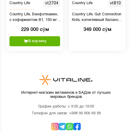
Country Life
vt2704
Country Life
vt810
Country Life, Бенфотиамин,
Country Life, Gut Connection
с коферментом B1, 150 мг,
Kids, когнитивный баланс,
60 растительных капсул
кисло-сладкий вкус, 100
229 000 сӯм
349 000 сӯм
жевательных таблеток
В корзину
Интернет-магазин витаминов и БАДов от лучших
мировых брендов
График работы: с 9:00 до 19:00
Телефон для связи:
+998 90 906 69 99