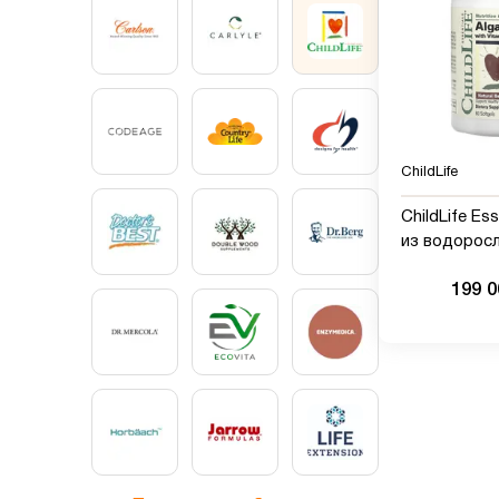
ChildLife
ChildLife Ess
из водоросл
витамином А
199 
натуральные
мягких табл