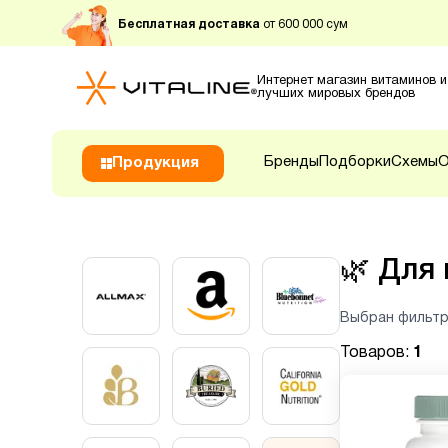
Бесплатная доставка
от 600 000 сум
Интернет магазин витаминов и
лучших мировых брендов
Бренды
Подборки
Схемы
О
Продукция
🌿
Для 
Выбран фильтр
Товаров:
1