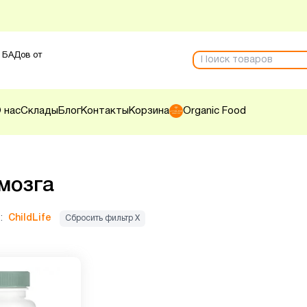
 БАДов от
 нас
Склады
Блог
Контакты
Корзина
Organic Food
мозга
:
ChildLife
Сбросить фильтр Х