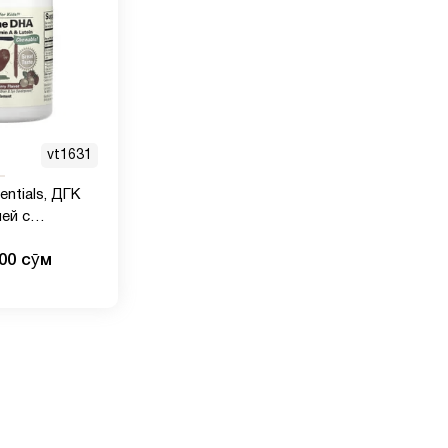
vt1631
entials, ДГК
ей с
 и лютеином,
000 сӯм
 ягоды, 60
еток