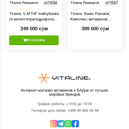
Thorne Research
vt1934
Thorne Research
vt1567
Thorne, 5-MTHF methylfolate
Thorne, Basic Prenatal,
(5-метилтетрагидрофолат),
Комплекс витаминов
1 мг, 60 капсул
минералов для беременных
249 000 сӯм
399 000 сӯм
и кормящих мам 90 капсул
В корзину
Интернет-магазин витаминов и БАДов от лучших
мировых брендов
График работы: с 9:00 до 19:00
Телефон для связи:
+998 90 906 69 99