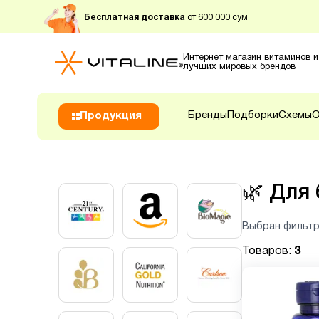
Бесплатная доставка
от 600 000 сум
Интернет магазин витаминов и
лучших мировых брендов
Бренды
Подборки
Схемы
О
Продукция
🌿
Для
Выбран фильтр
Товаров:
3