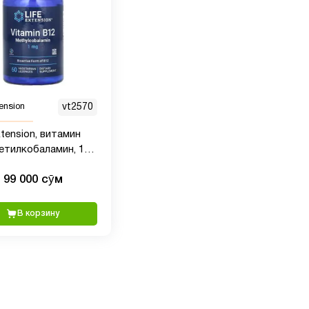
tension
vt2570
xtension, витамин
метилкобаламин, 1
 вегетарианских
99 000 сӯм
лок
В корзину