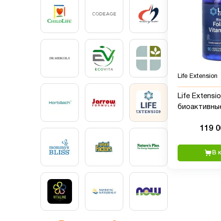
Life Extension
Life Extensio
биоактивны
витамин B12
119 
вегетарианс
В 