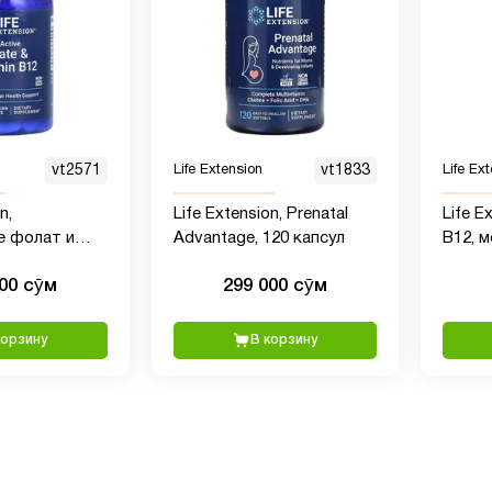
vt2571
Life Extension
vt1833
Life Ex
n,
Life Extension, Prenatal
Life E
е фолат и
Advantage, 120 капсул
B12, 
, 90
мг, 60
000 сӯм
299 000 сӯм
ких капсул
пасти
корзину
В корзину