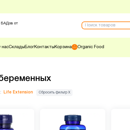
 БАДов от
 нас
Склады
Блог
Контакты
Корзина
Organic Food
 беременных
:
Life Extension
Сбросить фильтр Х