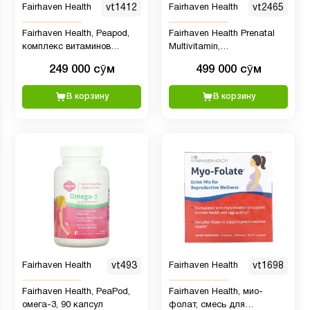
Fairhaven Health
vt1412
Fairhaven Health
vt2465
Fairhaven Health, Peapod,
Fairhaven Health Prenatal
комплекс витаминов
Multivitamin,
Кальций-Магний, 60 капсул
мультивитаминный
249 000 сӯм
499 000 сӯм
комплекс для беременных
с ДГК, лимонная эссенция,
В корзину
В корзину
60 капсул
Fairhaven Health
vt493
Fairhaven Health
vt1698
Fairhaven Health, PeaPod,
Fairhaven Health, мио-
омега-3, 90 капсул
фолат, смесь для