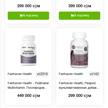
приготовления напитка для
299 000 сӯм
399 000 сӯм
здоровья репродуктивной
системы, без
В корзину
В корзину
ароматизаторов, 30
пакетиков по 2,4 г
Fairhaven Health
vt2010
Fairhaven Health
vt142
Fairhaven Health - Postnatal
Fairhaven Health, Peapod,
Multivitamin, Послеродовые
мультивитаминная добавка
поливитаминные
для беременных, 60
449 000 сӯм
299 000 сӯм
комплексы с ДГК, 60
таблеток
капсул