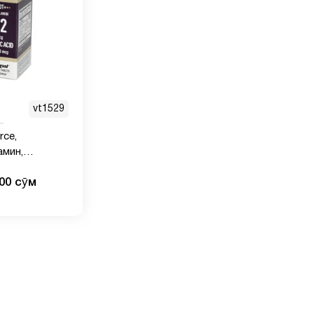
vt1529
rce,
амин,
2, B6 и
000 сӯм
слота, 1000
, 100 таблеток