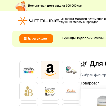
Бесплатная доставка
от 600 000 сум
Интернет магазин витаминов и
лучших мировых брендов
Бренды
Подборки
Схемы
О
Продукция
🌿
Для
Выбран фильтр
Товаров:
1