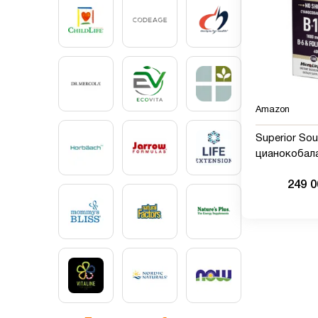
Amazon
Superior Sou
цианокобал
витамины B1
249 
фолиевая ки
мкг, 400 мкг