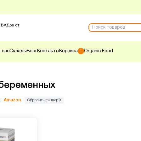
 БАДов от
 нас
Склады
Блог
Контакты
Корзина
Organic Food
 беременных
:
Amazon
Сбросить фильтр Х