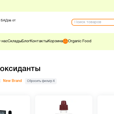
 БАДов от
 нас
Склады
Блог
Контакты
Корзина
Organic Food
иоксиданты
:
New Brand
Сбросить фильтр Х