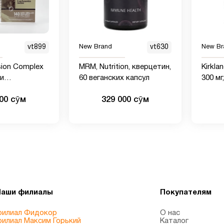
vt899
New Brand
vt630
New Br
sion Complex
MRM, Nutrition, кверцетин,
Kirkla
и
60 веганских капсул
300 мг
м, 140 мягких
000 сӯм
329 000 сӯм
Наши филиалы
Покупателям
илиал Фидокор
О нас
илиал Максим Горький
Каталог