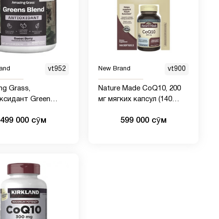
and
vt952
New Brand
vt900
ng Grass,
Nature Made CoQ10, 200
ксидант Green
мг мягких капсул (140
food, сладкая
штук)
499 000 сӯм
599 000 сӯм
 210 г