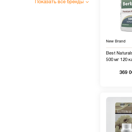
Показать все бренды
New Brand
Best Natura
500 мг 120 к
поддержива
369 
функцию, с
сосудистую
желудочно-
функцию (12