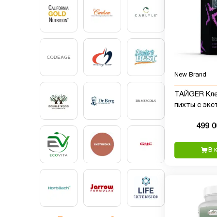
New Brand
ТАЙGER Кле
пихты с эк
родиолы - 5
499 
В 