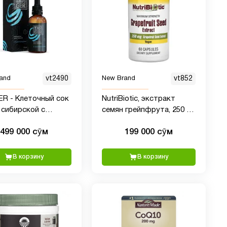
and
vt2490
New Brand
vt852
R - Клеточный сок
NutriBiotic, экстракт
 сибирской с
семян грейпфрута, 250 мг,
ренолами, 50?мл
60 капсул
499 000 сӯм
199 000 сӯм
В корзину
В корзину