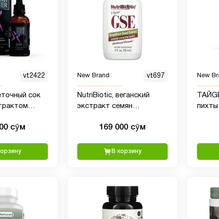
vt2422
New Brand
vt697
New Br
точный сок
NutriBiotic, веганский
ТАЙGE
страктом
экстракт семян
пихты
0 мл
грейпфрута GSE, жидкий
полип
000 сӯм
169 000 сӯм
концентрат, 59 мл
корзину
В корзину