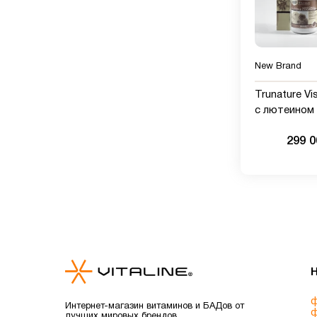
New Brand
Trunature Vi
с лютеином 
зеаксантино
299 
таблеток
ф
Интернет-магазин витаминов и БАДов от
ф
лучших мировых брендов