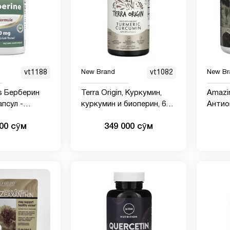
vt1188
New Brand
vt1082
New Br
ls Берберин
Terra Origin, Куркумин,
Amazi
апсул -
куркумин и биоперин, 60
Антио
ет иммунную
растительных капсул
Super
000 сӯм
349 000 сӯм
ердечно-
ягода,
 и
кишечную
0 штук)