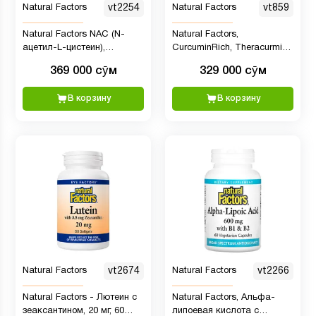
Natural Factors
vt2254
Natural Factors
vt859
Natural Factors NAC (N-
Natural Factors,
ацетил-L-цистеин),
CurcuminRich, Theracurmin,
аминокислота в свободной
куркумин, 60
369 000 сӯм
329 000 сӯм
форме, 600 мг, 180
вегетарианских капсул
вегетарианских капсул
В корзину
В корзину
Natural Factors
vt2674
Natural Factors
vt2266
Natural Factors - Лютеин с
Natural Factors, Альфа-
зеаксантином, 20 мг, 60
липоевая кислота с