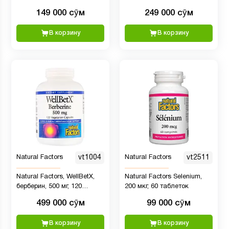
капсул
витаминами B1 и B2, 600
149 000 сӯм
249 000 сӯм
мг, 60 вегетарианских
капсул
В корзину
В корзину
Natural Factors
vt1004
Natural Factors
vt2511
Natural Factors, WellBetX,
Natural Factors Selenium,
берберин, 500 мг, 120
200 мкг, 60 таблеток
вегетарианских капсул
499 000 сӯм
99 000 сӯм
В корзину
В корзину