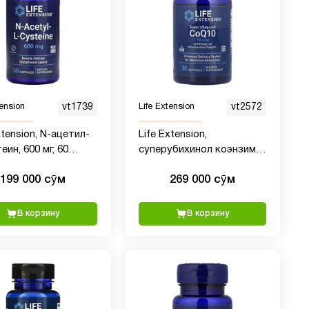
tension
vt1739
Life Extension
vt2572
xtension, N-ацетил-
Life Extension,
еин, 600 мг, 60
суперубихинол коэнзим
л
Q10 с улучшенной
199 000 сӯм
269 000 сӯм
поддержкой
митохондрий, 100 мг, 30
мягких таблеток
В корзину
В корзину