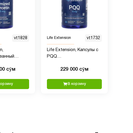
vt1828
Life Extension
vt1732
n,
Life Extension, Капсулы с
ванный
PQQ
50 мг, 60
(пирролохинолинхиноном),
000 сӯм
229 000 сӯм
ких капсул
10 мг, 60 вегетарианских
капсул
корзину
В корзину