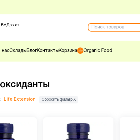
 БАДов от
 нас
Склады
Блог
Контакты
Корзина
Organic Food
иоксиданты
:
Life Extension
Сбросить фильтр Х