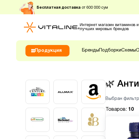
Бесплатная доставка
от 600 000 сум
Интернет магазин витаминов и
лучших мировых брендов
Бренды
Подборки
Схемы
О
Продукция
🌿
Ант
Выбран фильтр
Товаров:
10