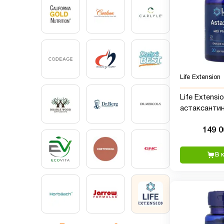
Life Extension
Life Extensio
астаксантин
фосфолипид
149 
капсул
В 