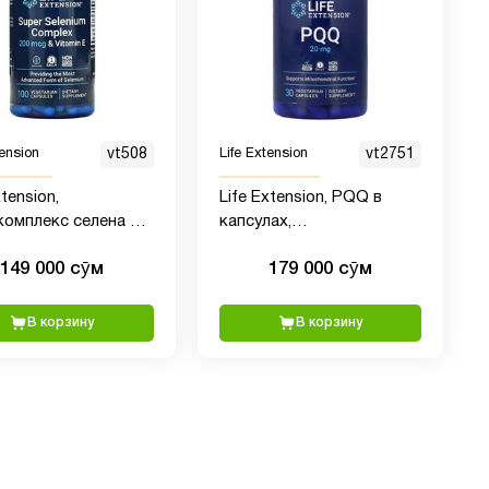
tension
vt508
Life Extension
vt2751
xtension,
Life Extension, PQQ в
комплекс селена с
капсулах,
ном E, 200 мкг, 100
пирролохинолинхинон, 20
149 000 сӯм
179 000 сӯм
арианских капсул
мг, 30 капсул
В корзину
В корзину