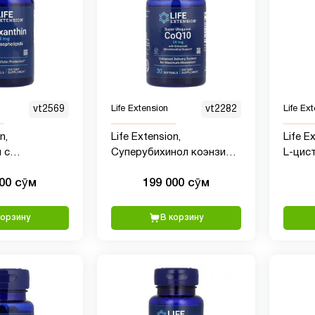
vt2569
Life Extension
vt2282
Life Ex
n,
Life Extension,
Life E
 с
Суперубихинол коэнзим
L-цист
ами, 30
Q10 с улучшенной
капсу
000 сӯм
199 000 сӯм
поддержкой
митохондрий, 30
таблеток
корзину
В корзину