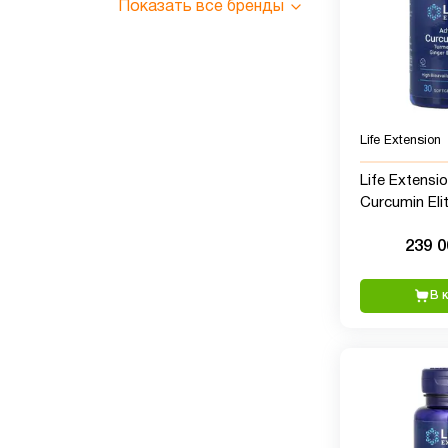
Показать все бренды
Life Extension
Life Extensi
Curcumin Eli
куркумы, им
239 
турмероны, 
В 