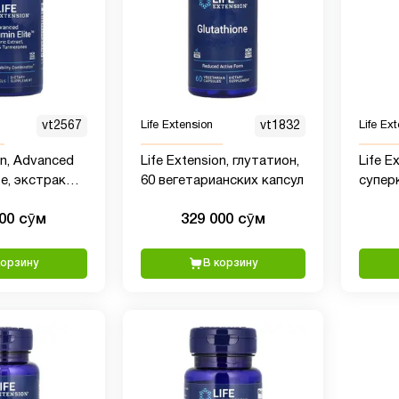
vt2567
Life Extension
vt1832
Life Ex
on, Advanced
Life Extension, глутатион,
Life E
te, экстракт
60 вегетарианских капсул
супер
бирь и
витами
000 сӯм
329 000 сӯм
30 капсул
вегет
корзину
В корзину