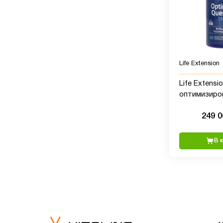
Life Extension
Life Extensio
оптимизиро
кверцитин, 2
249 
вегетарианс
В 