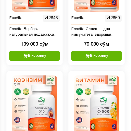
EcoVita
vt2646
EcoVita
vt2650
EcoVita Берберин -
EcoVita Селен — для
натуральная поддержка
иммунитета, здоровья
обмена веществ, 500 мг, 60
сердца и красоты кожи,
109 000 сӯм
79 000 сӯм
капсул
100 мкг, 90 капсул
В корзину
В корзину